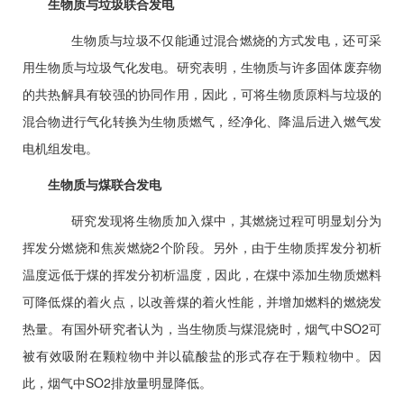
生物质与垃圾联合发电
生物质与垃圾不仅能通过混合燃烧的方式发电，还可采
用生物质与垃圾气化发电。研究表明，生物质与许多固体废弃物
的共热解具有较强的协同作用，因此，可将生物质原料与垃圾的
混合物进行气化转换为生物质燃气，经净化、降温后进入燃气发
电机组发电。
生物质与煤联合发电
研究发现将生物质加入煤中，其燃烧过程可明显划分为
挥发分燃烧和焦炭燃烧2个阶段。另外，由于生物质挥发分初析
温度远低于煤的挥发分初析温度，因此，在煤中添加生物质燃料
可降低煤的着火点，以改善煤的着火性能，并增加燃料的燃烧发
热量。有国外研究者认为，当生物质与煤混烧时，烟气中SO2可
被有效吸附在颗粒物中并以硫酸盐的形式存在于颗粒物中。因
此，烟气中SO2排放量明显降低。