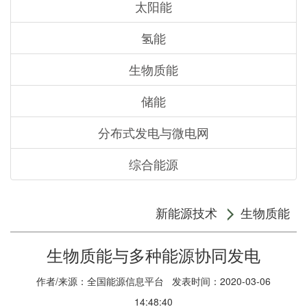
太阳能
氢能
生物质能
储能
分布式发电与微电网
综合能源
新能源技术
生物质能
生物质能与多种能源协同发电
作者/来源：全国能源信息平台 发表时间：2020-03-06
14:48:40