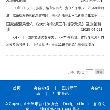
发展的通知
【2025-04-08】
限公司、中国南方电网有限责任公司、内蒙古电力（集团）有限责任
《通知》提出，按照价格市场形成、责任公平承担、区分存量增
公司，有关发电企业，水电水利规划设计总院、电力规划设计总院，
量、政策统筹协调的总体思路，深化新能源上网电价市场化改革，推
国家...
动风电、太阳能发电等新能源上网电量全部进入电力市场，上网电价
国家能源局发布《2025年能源工作指导意见》及政策解
读
【2025-04-08】
通过市场交易形成；同步建立支持新能源可持续发展的价格结算机
2月27日，国家能源局发布关于《2025年能源工作指导意见》的
制，区分存量和增量项目分类施策，促进行业高质量发展。
通知及政策解读。《指导意见》提出2025年能源供应保障能力、绿色
《通...
低碳转型以及发展质量效益三方面主要目标和21项年度重点任务。国
家能源局关于印发《2025年能源工作指导意见》的通知国能发规划
〔2025〕16号各省（自治区、直辖市）能源局，有关省（自治区、直
共1页
第1页
辖市）及...
首页
|
协会介绍
|
图片新闻
|
协会动
态
|
行业资讯
© Copyright 天津市新能源协会. Designed from
佰道文
化
津ICP备19010466号-1