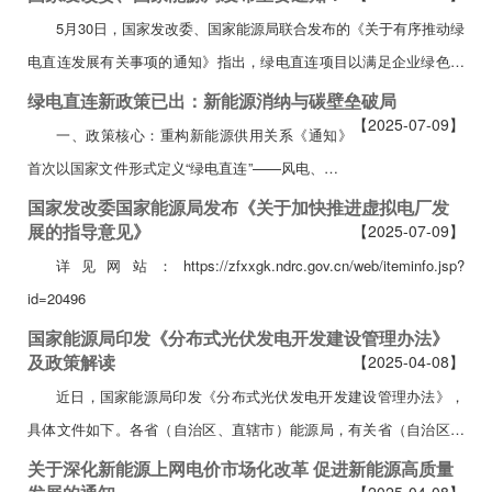
人民共和国节约能源法》《中华人民共和国行政许可法》《民用建筑
5月30日，国家发改委、国家能源局联合发布的《关于有序推动绿
节能条例》《公共机构节能条例》等有关法律法规，落实碳排...
电直连发展有关事项的通知》指出，绿电直连项目以满足企业绿色用
能需求、提升新能源就近就地消纳水平为目标，按照安全优先、绿色
绿电直连新政策已出：新能源消纳与碳壁垒破局
【2025-07-09】
友好、权责对等、源荷匹配原则建设运行，公平合理承担安全责任、
一、政策核心：重构新能源供用关系《通知》
经济责任与社会责任。详见官网：
首次以国家文件形式定义“绿电直连”——风电、太阳
http://www.nea.gov.cn/20250530/2d6...
能、生物质发电等新能源跳过公共电网，通过专用
国家发改委国家能源局发布《关于加快推进虚拟电厂发
展的指导意见》
【2025-07-09】
线路向单一用户直供绿电，实现电量物理溯源。其
详见网站：https://zfxxgk.ndrc.gov.cn/web/iteminfo.jsp?
核心目标在于：1、破解消纳瓶颈：针对西北、华北
id=20496
等地新能源装机占比超50%、电网承载逼近极限的
现状，通过“源荷...
国家能源局印发《分布式光伏发电开发建设管理办法》
及政策解读
【2025-04-08】
近日，国家能源局印发《分布式光伏发电开发建设管理办法》，
具体文件如下。各省（自治区、直辖市）能源局，有关省（自治区、
直辖市）及新疆生产建设兵团发展改革委，各派出机构，国家电网有
关于深化新能源上网电价市场化改革 促进新能源高质量